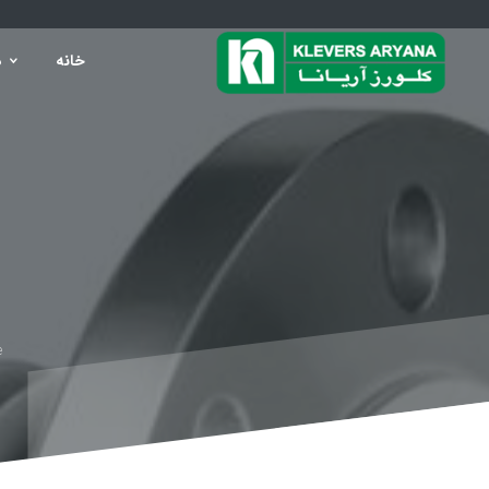
خانه
د
e