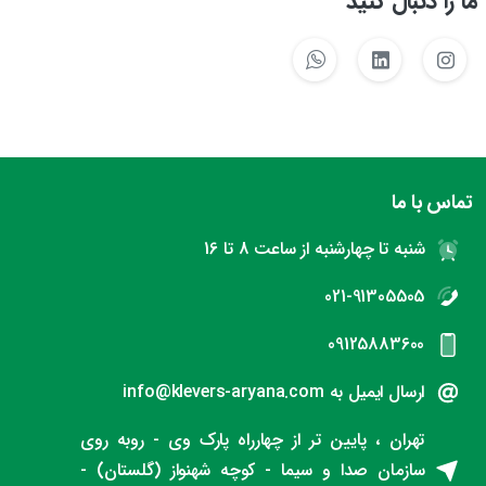
ما را دنبال کنید
تماس با ما
شنبه تا چهارشنبه از ساعت 8 تا 16
021-91305505
09125883600
ارسال ایمیل به info@klevers-aryana.com
تهران ، پایین تر از چهارراه پارک وی - روبه روی
سازمان صدا و سیما - کوچه شهنواز (گلستان) -