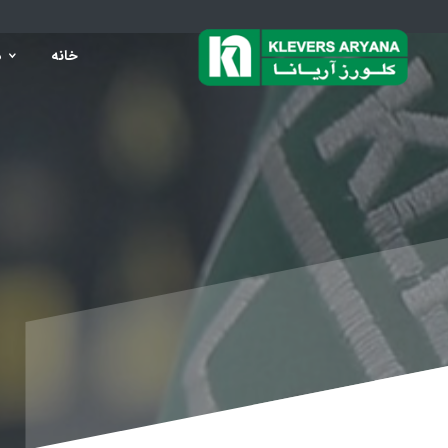
خانه
د