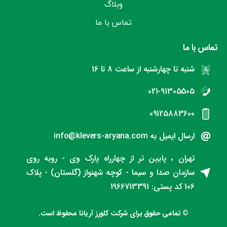
وبلاگ
تماس با ما
تماس با ما
شنبه تا چهارشنبه از ساعت 8 تا 16
021-91305505
09125883600
ارسال ایمیل به info@klevers-aryana.com
تهران ، پایین تر از چهارراه پارک وی - روبه روی
سازمان صدا و سیما - کوچه شهنواز (گلستان) - پلاک
106 کد پستی: 1966713391
© تمامی حقوق برای شرکت کلورز آریانا محفوظ است.