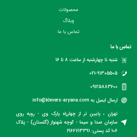
محصولات
وبلاگ
تماس با ما
تماس با ما
شنبه تا چهارشنبه از ساعت 8 تا 16
021-91305505
09125883600
ارسال ایمیل به info@klevers-aryana.com
تهران ، پایین تر از چهارراه پارک وی - روبه روی
سازمان صدا و سیما - کوچه شهنواز (گلستان) - پلاک
106 کد پستی: 1966713391