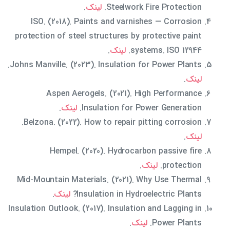
Steelwork Fire Protection.
لینک
.
ISO. (2018). Paints and varnishes — Corrosion
protection of steel structures by protective paint
systems. ISO 12944.
لینک
.
Johns Manville. (2023). Insulation for Power Plants.
لینک
.
Aspen Aerogels. (2021). High Performance
Insulation for Power Generation.
لینک
.
Belzona. (2022). How to repair pitting corrosion.
لینک
.
Hempel. (2020). Hydrocarbon passive fire
protection.
لینک
.
Mid-Mountain Materials. (2021). Why Use Thermal
Insulation in Hydroelectric Plants?
لینک
.
Insulation Outlook. (2017). Insulation and Lagging in
Power Plants.
لینک
.