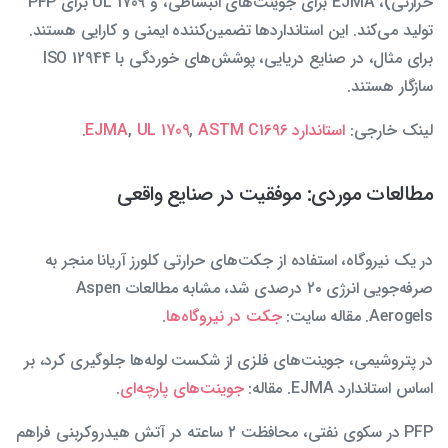
حرارتی)، EJMA برای جوینت‌های انبساطی، و UL 1709 برای PFP
تولید می‌کند. این استانداردها تضمین‌کننده ایمنی و کارایی هستند.
برای مثال، در صنایع دریایی، پوشش‌های خوردگی با ISO 12944
سازگار هستند.
لینک خارجی:
استاندارد EJMA
ASTM C1696
,
UL 1709
,
.
مطالعات موردی: موفقیت در صنایع واقعی
در یک نیروگاه، استفاده از جکت‌های حرارتی کلورز آریانا منجر به
صرفه‌جویی انرژی ۲۰ درصدی شد، مشابه مطالعات Aspen
Aerogels. مقاله سایت:
جکت در نیروگاه‌ها
.
در پتروشیمی، جوینت‌های فلزی از شکست لوله‌ها جلوگیری کرد، بر
اساس استاندارد EJMA. مقاله:
جوینت‌های پارچه‌ای
.
PFP در سکوی نفتی، محافظت ۲ ساعته در آتش هیدروکربنی فراهم