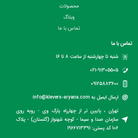
محصولات
وبلاگ
تماس با ما
تماس با ما
شنبه تا چهارشنبه از ساعت 8 تا 16
021-91305505
09125883600
ارسال ایمیل به info@klevers-aryana.com
تهران ، پایین تر از چهارراه پارک وی - روبه روی
سازمان صدا و سیما - کوچه شهنواز (گلستان) - پلاک
106 کد پستی: 1966713391