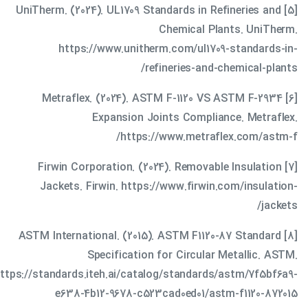
[5] UniTherm. (2024). UL1709 Standards in Refineries and
Chemical Plants. UniTherm.
https://www.unitherm.com/ul1709-standards-in-
refineries-and-chemical-plants/
[6] Metraflex. (2024). ASTM F-1120 VS ASTM F-2934
Expansion Joints Compliance. Metraflex.
https://www.metraflex.com/astm-f/
[7] Firwin Corporation. (2024). Removable Insulation
Jackets. Firwin. https://www.firwin.com/insulation-
jackets/
[8] ASTM International. (2015). ASTM F1120-87 Standard
Specification for Circular Metallic. ASTM.
ttps://standards.iteh.ai/catalog/standards/astm/7f5bf6a9-
e638-4b12-9678-c523cad0ed01/astm-f1120-872015