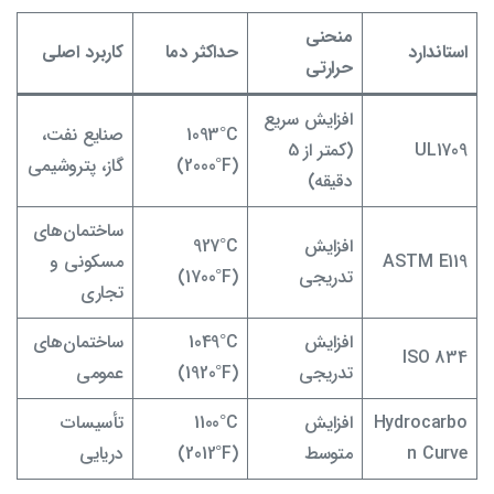
منحنی
استاندارد
حداکثر دما
کاربرد اصلی
حرارتی
افزایش سریع
1093°C
صنایع نفت،
UL1709
(کمتر از 5
(2000°F)
گاز، پتروشیمی
دقیقه)
ساختمان‌های
افزایش
927°C
ASTM E119
مسکونی و
تدریجی
(1700°F)
تجاری
افزایش
1049°C
ساختمان‌های
ISO 834
تدریجی
(1920°F)
عمومی
Hydrocarbo
افزایش
1100°C
تأسیسات
n Curve
متوسط
(2012°F)
دریایی