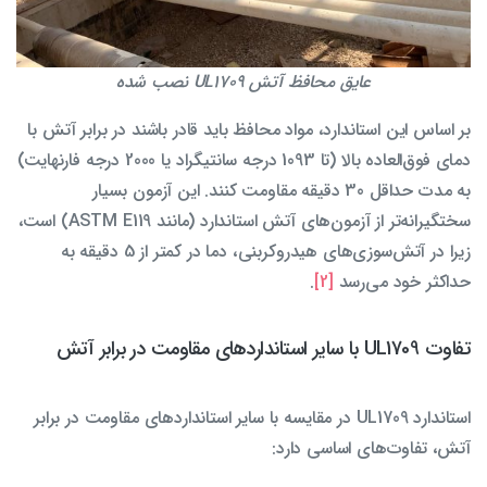
عایق محافظ آتش UL1709 نصب شده
بر اساس این استاندارد، مواد محافظ باید قادر باشند در برابر آتش با
دمای فوق‌العاده بالا (تا 1093 درجه سانتیگراد یا 2000 درجه فارنهایت)
به مدت حداقل 30 دقیقه مقاومت کنند. این آزمون بسیار
سختگیرانه‌تر از آزمون‌های آتش استاندارد (مانند ASTM E119) است،
زیرا در آتش‌سوزی‌های هیدروکربنی، دما در کمتر از 5 دقیقه به
حداکثر خود می‌رسد
[2]
.
تفاوت UL1709 با سایر استانداردهای مقاومت در برابر آتش
استاندارد UL1709 در مقایسه با سایر استانداردهای مقاومت در برابر
آتش، تفاوت‌های اساسی دارد: